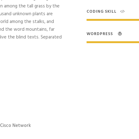
 among the tall grass by the
CODING SKILL
Thousand unknown plants are
world among the stalks, and
ind the word mountains, far
WORDPRESS
live the blind texts. Separated
 Cisco Network