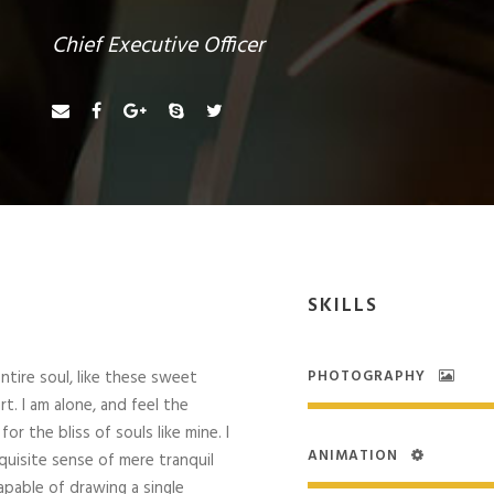
Chief Executive Officer
SKILLS
tire soul, like these sweet
PHOTOGRAPHY
t. I am alone, and feel the
r the bliss of souls like mine. I
ANIMATION
quisite sense of mere tranquil
capable of drawing a single