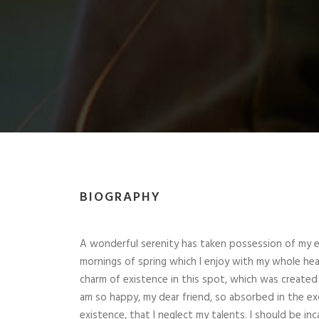
BIOGRAPHY
A wonderful serenity has taken possession of my en
mornings of spring which I enjoy with my whole hear
charm of existence in this spot, which was created fo
am so happy, my dear friend, so absorbed in the ex
existence, that I neglect my talents. I should be in