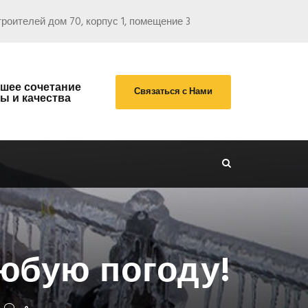
роителей дом 70, корпус 1, помещение 3
шее сочетание
Связаться с Нами
ы и качества
любую погоду!