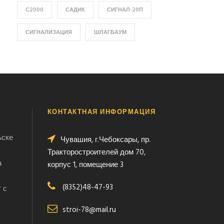
С2000
САДИК
СИГНАЛ-20П
СИГНАЛИЗАЦИЯ
ШЛАГБАУМ
КОНТАКТНАЯ ИНФОРМАЦИЯ
ьске
Чувашия, г.Чебоксары, пр.
Тракторостроителей дом 70,
а
корпус 1, помещение 3
(8352)48-47-93
 с
stroi-78@mail.ru