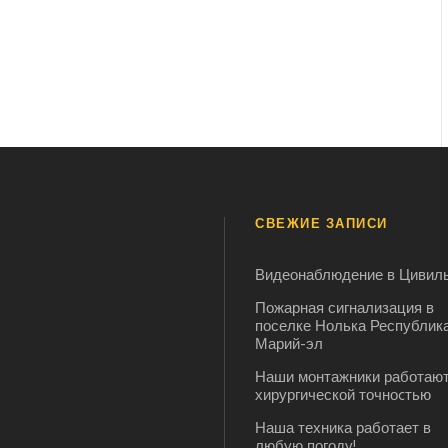
СВЕЖИЕ ЗАПИСИ
Видеонаблюдение в Цивил
Пожарная сигнализация в
поселке Нолька Республик
Марий-эл
Наши монтажники работают
хирургической точноcтью
Наша техника работает в
любую погоду!